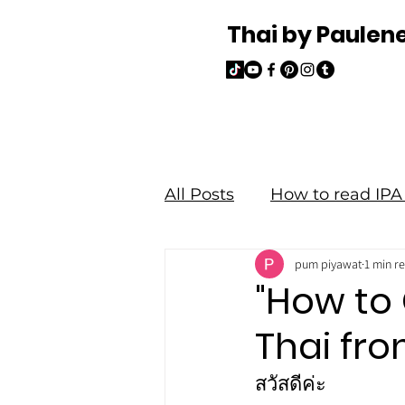
Thai by Paulen
All Posts
How to read IPA 
pum piyawat
1 min r
Read and Write Thai
"How to
Thai from
สวัสดีค่ะ