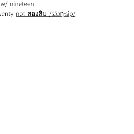
âaw/  nineteen
twenty  
not  สองสิบ  /sɔ̌ɔŋ·sìp/