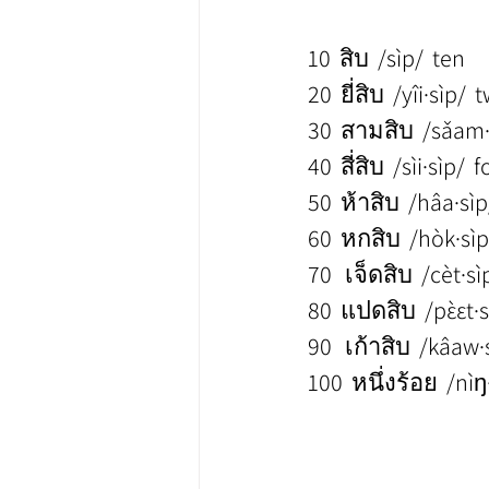
10  สิบ  /sìp/  ten
20  ยี่สิบ  /yîi·sìp/ 
30  สามสิบ  /sǎam·s
40  สี่สิบ  /sìi·sìp/ 
50  ห้าสิบ  /hâa·sìp/
60  หกสิบ  /hòk·sìp
70   เจ็ดสิบ  /cèt·s
80  แปดสิบ  /pɛ̀ɛt·s
90   เก้าสิบ  /kâaw·
100  หนึ่งร้อย  /nìŋ·