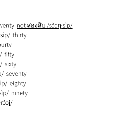
 twenty  
not สองสิบ /sɔ̌ɔŋ·sìp/
ìp/  thirty
 fourty
  fifty
/  sixty
ìp/  seventy
ìp/  eighty
sìp/  ninety
rɔ́ɔj/