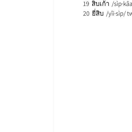
19  สิบเก้า  /sìp·k
20  ยี่สิบ  /yîi·sìp/ 