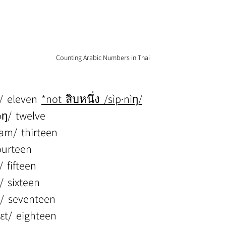
Counting Arabic Numbers in Thai
t/  eleven  
*not  สิบหนึ่ง  /sìp·nìŋ/
̌ɔŋ/  twelve
̌am/  thirteen
  fourteen
/  fifteen
/  sixteen
̀t/  seventeen
̀ɛt/  eighteen