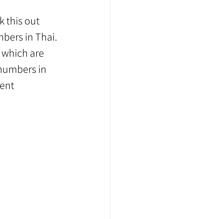
 this out 
mbers in Thai. 
 which are 
numbers in 
ent 