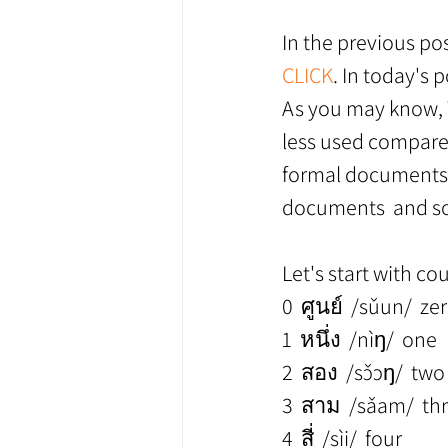
In the previous po
CLICK
. In today's 
As you may know, T
less used compare
formal documents 
documents  and so 
Let's start with c
0  ศูนย์  /sǔun/  ze
1  หนึ่ง  /nìŋ/  one
2  สอง  /sɔ̌ɔŋ/  two
3  สาม  /sǎam/  th
4  สี่  /sìi/  four