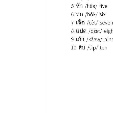
5  ห้า  /hâa/  five
6  หก  /hòk/  six
7  เจ็ด  /cèt/  seve
8  แปด  /pɛ̀ɛt/  eig
9  เก้า  /kâaw/  nin
10  สิบ  /sìp/  ten