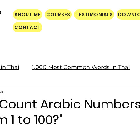
e
ABOUT ME
COURSES
TESTIMONIALS
DOWNL
CONTACT
in Thai
1,000 Most Common Words in Thai
ead
Culture
 Count Arabic Numbers
 1 to 100?"